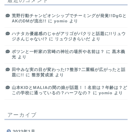
最近のコメント
荒野行動チャンピオンシップでチーミングが発覚!!DgGと
AKのDMが流出!!
に
yomio
より
ハナタカ優越感のじゃがアリゴがパクリと話題に!!リュウ
ジさんじゃない!?
に
リュウジきらいだ
より
ポツンと一軒家の宮崎の神社の場所や名前は？
に
黒木義
光
より
田中みな実の目が変わった!?整形?二重幅が広がったと話
題に!!
に
整形賛成派
より
山本KIDとMALIAの間の娘が話題！！名前は？年齢は？ど
この学校に通っているの？ハーフなの？
に
yomio
より
アーカイブ
2022年1月