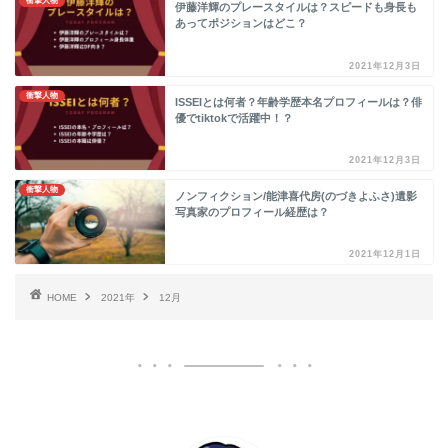
衝撃人物
伊藤洋輝のプレースタイルは？スピードも身長も
あってポジションはどこ？
2021年12月3日
衝撃人物
ISSEIとは何者？年齢学歴本名プロフィールは？俳
優でtiktokで活躍中！？
2021年12月3日
衝撃人物
ノンフィクション/能津喜代房(のづきよふさ)遺影
写真家のプロフィール経歴は？
2021年12月1日
HOME
2021年
12月