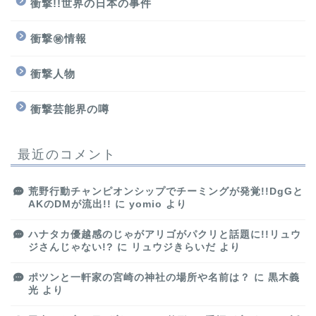
衝撃!!世界の日本の事件
衝撃㊙情報
衝撃人物
衝撃芸能界の噂
最近のコメント
荒野行動チャンピオンシップでチーミングが発覚!!DgGと
AKのDMが流出!!
に
yomio
より
ハナタカ優越感のじゃがアリゴがパクリと話題に!!リュウ
ジさんじゃない!?
に
リュウジきらいだ
より
ポツンと一軒家の宮崎の神社の場所や名前は？
に
黒木義
光
より