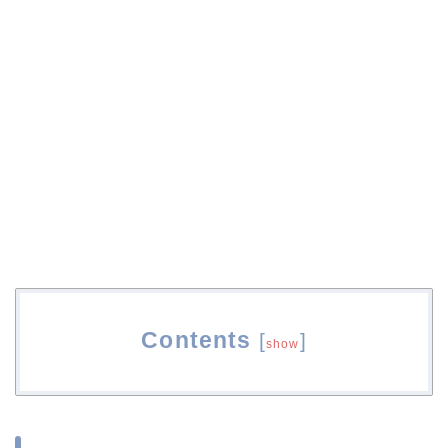
Contents
[
]
show