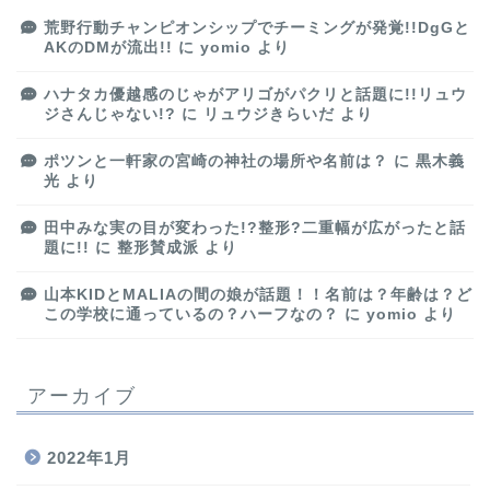
荒野行動チャンピオンシップでチーミングが発覚!!DgGと
AKのDMが流出!!
に
yomio
より
ハナタカ優越感のじゃがアリゴがパクリと話題に!!リュウ
ジさんじゃない!?
に
リュウジきらいだ
より
ポツンと一軒家の宮崎の神社の場所や名前は？
に
黒木義
光
より
田中みな実の目が変わった!?整形?二重幅が広がったと話
題に!!
に
整形賛成派
より
山本KIDとMALIAの間の娘が話題！！名前は？年齢は？ど
この学校に通っているの？ハーフなの？
に
yomio
より
アーカイブ
2022年1月