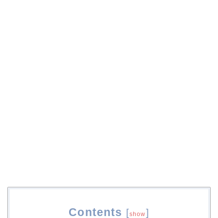
Contents
[
]
show