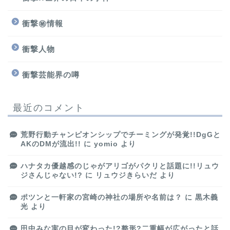
衝撃㊙情報
衝撃人物
衝撃芸能界の噂
最近のコメント
荒野行動チャンピオンシップでチーミングが発覚!!DgGと
AKのDMが流出!!
に
yomio
より
ハナタカ優越感のじゃがアリゴがパクリと話題に!!リュウ
ジさんじゃない!?
に
リュウジきらいだ
より
ポツンと一軒家の宮崎の神社の場所や名前は？
に
黒木義
光
より
田中みな実の目が変わった!?整形?二重幅が広がったと話