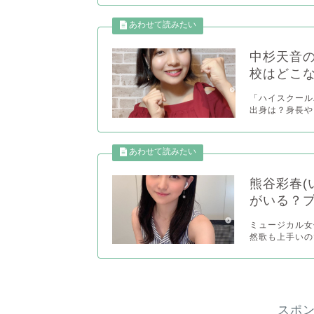
中杉天音
校はどこ
「ハイスクール
出身は？身長やプ
熊谷彩春(
がいる？
ミュージカル女
然歌も上手いので
スポ