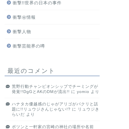
衝撃!!世界の日本の事件
衝撃㊙情報
衝撃人物
衝撃芸能界の噂
最近のコメント
荒野行動チャンピオンシップでチーミングが
発覚!!DgGとAKのDMが流出!!
に
yomio
より
ハナタカ優越感のじゃがアリゴがパクリと話
題に!!リュウジさんじゃない!?
に
リュウジき
らいだ
より
ポツンと一軒家の宮崎の神社の場所や名前