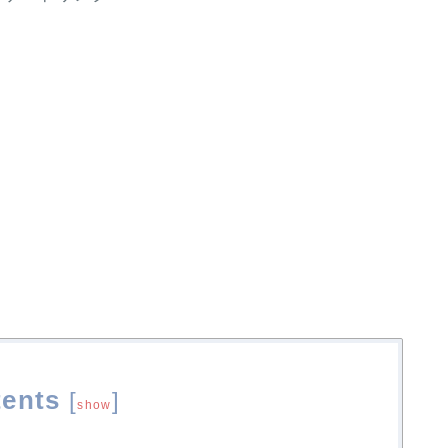
ents
[
]
show