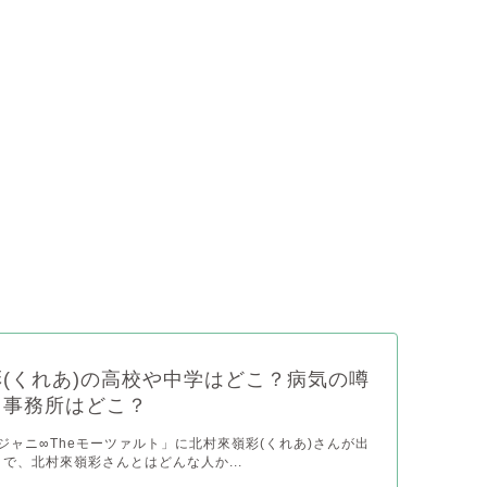
(くれあ)の高校や中学はどこ？病気の噂
？事務所はどこ？
関ジャニ∞Theモーツァルト」に北村來嶺彩(くれあ)さんが出
こで、北村來嶺彩さんとはどんな人か...