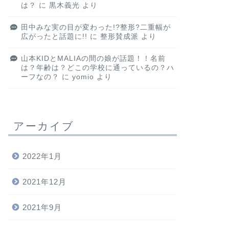
は？
に
黒木義光
より
田中みな実の目が変わった!?整形?二重幅が
広がったと話題に!!
に
整形賛成派
より
山本KIDとMALIAの間の娘が話題！！名前
は？年齢は？どこの学校に通っているの？ハ
ーフなの？
に
yomio
より
アーカイブ
2022年1月
2021年12月
2021年9月