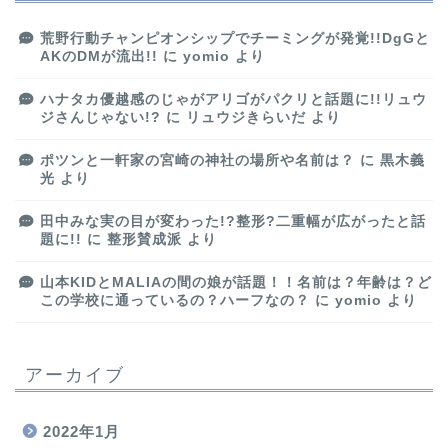
荒野行動チャンピオンシップでチーミングが発覚!!DgGと
AKのDMが流出!!
に
yomio
より
ハナタカ優越感のじゃがアリゴがパクリと話題に!!リュウ
ジさんじゃない!?
に
リュウジきらいだ
より
ポツンと一軒家の宮崎の神社の場所や名前は？
に
黒木義
光
より
田中みな実の目が変わった!?整形?二重幅が広がったと話
題に!!
に
整形賛成派
より
山本KIDとMALIAの間の娘が話題！！名前は？年齢は？ど
この学校に通っているの？ハーフなの？
に
yomio
より
アーカイブ
2022年1月