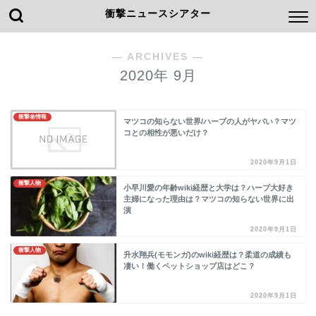
衝撃ニュースシアター
― ARCHIVES ―
2020年 9月
衝撃㊙情報
マツコの知らない世界/ハーブの人がヤバい？マツ
コとの相性が悪いだけ？
2020年9月1日
衝撃人物
小早川愛の年齢wiki経歴と大学は？ハーブ大好き
主婦になった理由は？マツコの知らない世界に出
演
2020年9月1日
衝撃人物
升水翔兵(モモンガ)のwiki経歴は？柔道の成績も
凄い！働くペットショップ店はどこ？
2020年9月1日