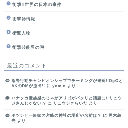
衝撃!!世界の日本の事件
衝撃㊙情報
衝撃人物
衝撃芸能界の噂
最近のコメント
荒野行動チャンピオンシップでチーミングが発覚!!DgGと
AKのDMが流出!!
に
yomio
より
ハナタカ優越感のじゃがアリゴがパクリと話題に!!リュウ
ジさんじゃない!?
に
リュウジきらいだ
より
ポツンと一軒家の宮崎の神社の場所や名前は？
に
黒木義
光
より