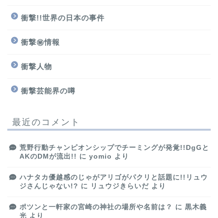
衝撃!!世界の日本の事件
衝撃㊙情報
衝撃人物
衝撃芸能界の噂
最近のコメント
荒野行動チャンピオンシップでチーミングが発覚!!DgGと
AKのDMが流出!!
に
yomio
より
ハナタカ優越感のじゃがアリゴがパクリと話題に!!リュウ
ジさんじゃない!?
に
リュウジきらいだ
より
ポツンと一軒家の宮崎の神社の場所や名前は？
に
黒木義
光
より