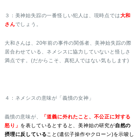
３：美神始失踪の一番怪しい犯人は、現時点では
大和
さん
でしょう。
大和さんは、20年前の事件の関係者、美神始失踪の際
居合わせている、ネメシスに協力していないと怪しさ
満点です。(だからこそ、真犯人ではない気もします)
４：ネメシスの意味が「義憤の女神」
義憤の意味が、
「道義に外れたこと、不公正に対する
怒り」
を表しているとすると、美神始の研究が
自然の
摂理に反している
こと(遺伝子操作やクローン)を示唆し