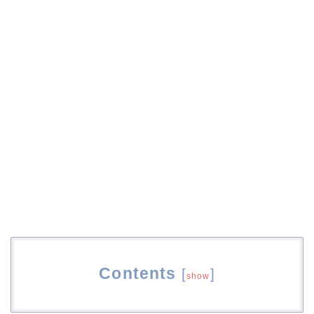
Contents
[
]
show