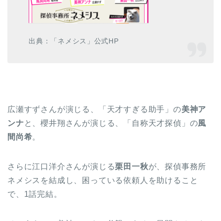
出典：「ネメシス」公式HP
広瀬すずさんが演じる、「天才すぎる助手」の
美神ア
ンナ
と、櫻井翔さんが演じる、「自称天才探偵」の
風
間尚希
。
さらに江口洋介さんが演じる
栗田一秋
が、探偵事務所
ネメシスを結成し、困っている依頼人を助けること
で、1話完結。